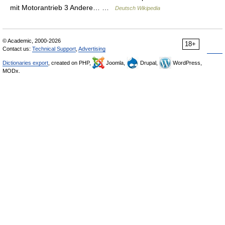
mit Motorantrieb 3 Andere… …
Deutsch Wikipedia
© Academic, 2000-2026
18+
Contact us:
Technical Support
,
Advertising
Dictionaries export
, created on PHP,
Joomla,
Drupal,
WordPress,
MODx.