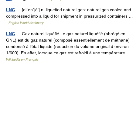
LNG
— [el΄en΄jē′] n. liquefied natural gas: natural gas cooled and
compressed into a liquid for shipment in pressurized containers …
English World dictionary
LNG
— Gaz naturel liquéfié Le gaz naturel liquéfié (abrégé en
GNL) est du gaz naturel (composé essentiellement de méthane)
condensé à l’état liquide (réduction du volume original d environ
1/600). En effet, lorsque ce gaz est refroidi à une température …
Wikipédia en Français