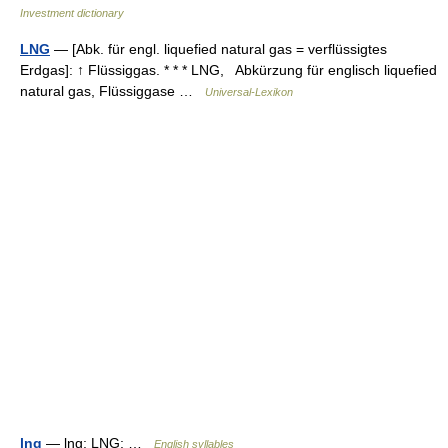
Investment dictionary
LNG
— [Abk. für engl. liquefied natural gas = verflüssigtes
Erdgas]: ↑ Flüssiggas. * * * LNG, Abkürzung für englisch liquefied
natural gas, Flüssiggase …
Universal-Lexikon
lng
— lng; LNG; …
English syllables