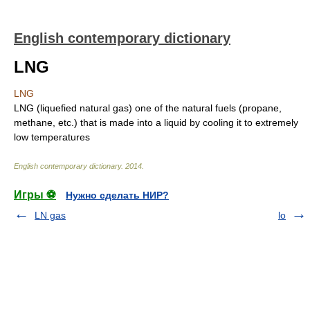
English contemporary dictionary
LNG
LNG
LNG (liquefied natural gas) one of the natural fuels (propane,
methane, etc.) that is made into a liquid by cooling it to extremely
low temperatures
English contemporary dictionary
.
2014
.
Игры ⚽
Нужно сделать НИР?
LN gas
lo